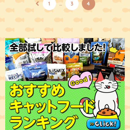
1
…
3
4