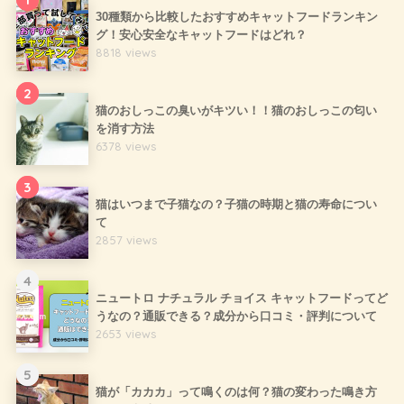
30種類から比較したおすすめキャットフードランキン
グ！安心安全なキャットフードはどれ？
8818 views
2
猫のおしっこの臭いがキツい！！猫のおしっこの匂い
を消す方法
6378 views
3
猫はいつまで子猫なの？子猫の時期と猫の寿命につい
て
2857 views
4
ニュートロ ナチュラル チョイス キャットフードってど
うなの？通販できる？成分から口コミ・評判について
2653 views
5
猫が「カカカ」って鳴くのは何？猫の変わった鳴き方