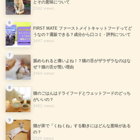
とその意味について
2562 views
6
FIRST MATE ファーストメイトキャットフードってど
うなの？通販できる？成分から口コミ・評判について
2497 views
7
舐められると痛いよね！？猫の舌がザラザラなのはな
ぜ？猫の舌が荒い理由
2486 views
8
猫のごはんはドライフードとウェットフードのどっち
がいいの？
2482 views
9
猫が床で「くねくね」する動きにはどんな意味がある
の？
2324 views