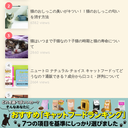
2
猫のおしっこの臭いがキツい！！猫のおしっこの匂い
を消す方法
6382 views
3
猫はいつまで子猫なの？子猫の時期と猫の寿命につい
て
2860 views
4
ニュートロ ナチュラル チョイス キャットフードってど
うなの？通販できる？成分から口コミ・評判について
2664 views
5
猫が「カカカ」って鳴くのは何？猫の変わった鳴き方
とその意味について
2566 views
6