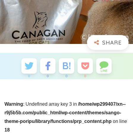
LINE
0
0
0
0
Warning
: Undefined array key 3 in
/home/wp299407/xn--
r9j5b5b.com/public_html/wp-content/themes/sango-
theme-poripu/library/functions/prp_content.php
on line
18