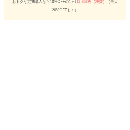
おトクな定期購入なら10%OFFの1ヶ月
3,852円（税抜）
（最大
20%OFFも！）