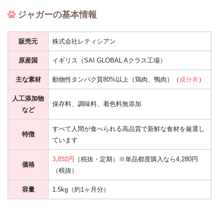
ジャガーの基本情報
販売元
株式会社レティシアン
原産国
イギリス（SAI GLOBAL Aクラス工場）
主な素材
動物性タンパク質80%以上（鶏肉、鴨肉）（
成分表
）
人工添加物
保存料、調味料、着色料無添加
など
すべて人間が食べられる高品質で新鮮な食材を厳選し
特徴
ています
3,852円
（税抜・定期）※単品都度購入なら4,280円
価格
（税抜）
容量
1.5kg（約1ヶ月分）