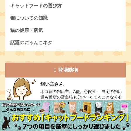
キャットフードの選び方
猫についての知識
猫の健康・病気
話題のにゃんこネタ
登場動物
飼い主さん
ネコ達の飼い主。A型。心配性。 自宅の飼い
猫も近所の野良猫も分けへだてることなく心
配している。
ねこ
飼われている。こう見えて甘えんぼ。 飼い主
とは言葉にならない何かで会話できる。ネズ