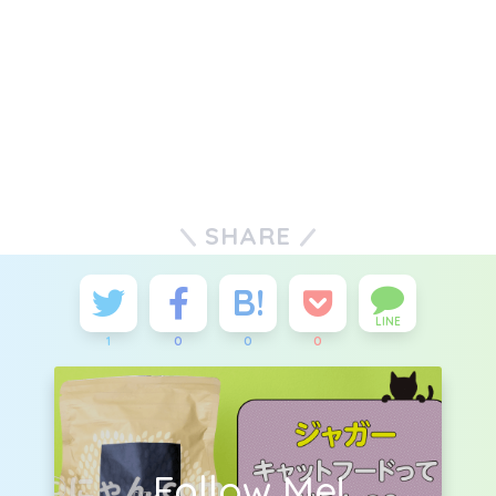
SHARE
LINE
1
0
0
0
Follow Me!