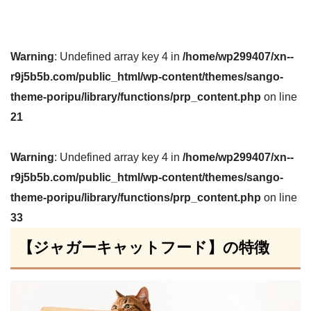
Warning
: Undefined array key 4 in
/home/wp299407/xn--
r9j5b5b.com/public_html/wp-content/themes/sango-
theme-poripu/library/functions/prp_content.php
on line
21
Warning
: Undefined array key 4 in
/home/wp299407/xn--
r9j5b5b.com/public_html/wp-content/themes/sango-
theme-poripu/library/functions/prp_content.php
on line
33
【ジャガーキャットフード】の特徴