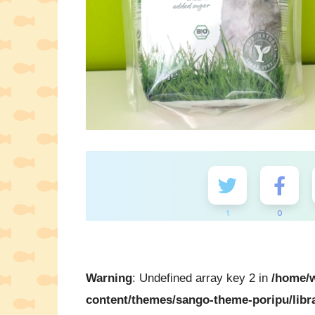
1
0
Warning
: Undefined array key 2 in
/home/w
content/themes/sango-theme-poripu/libr