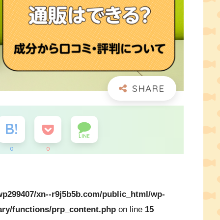
LINE
0
0
p299407/xn--r9j5b5b.com/public_html/wp-
ary/functions/prp_content.php
on line
15