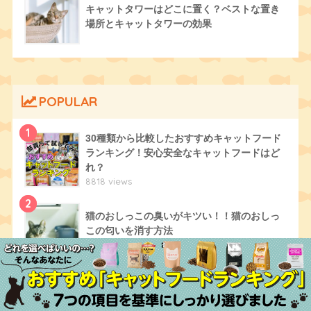
キャットタワーはどこに置く？ベストな置き
場所とキャットタワーの効果
POPULAR
1
30種類から比較したおすすめキャットフード
ランキング！安心安全なキャットフードはど
れ？
8818 views
2
猫のおしっこの臭いがキツい！！猫のおしっ
この匂いを消す方法
6378 views
3
猫はいつまで子猫なの？子猫の時期と猫の寿
命について