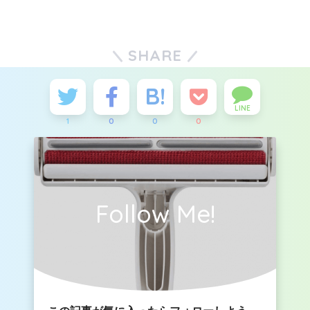
SHARE
LINE
1
0
0
0
Follow Me!