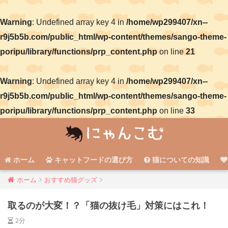
Warning
: Undefined array key 4 in
/home/wp299407/xn--
r9j5b5b.com/public_html/wp-content/themes/sango-theme-
poripu/library/functions/prp_content.php
on line
21
Warning
: Undefined array key 4 in
/home/wp299407/xn--
r9j5b5b.com/public_html/wp-content/themes/sango-theme-
poripu/library/functions/prp_content.php
on line
33
ホーム
キャットフードの選び方
猫についての知識
ホーム
おすすめ猫グッズ
取るのが大変！？「猫の抜け毛」対策にはこれ！
2分