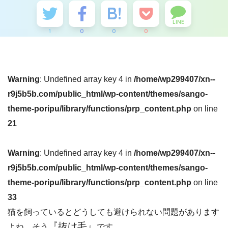
LINE
1
0
0
0
Warning
: Undefined array key 4 in
/home/wp299407/xn--
r9j5b5b.com/public_html/wp-content/themes/sango-
theme-poripu/library/functions/prp_content.php
on line
21
Warning
: Undefined array key 4 in
/home/wp299407/xn--
r9j5b5b.com/public_html/wp-content/themes/sango-
theme-poripu/library/functions/prp_content.php
on line
33
猫を飼っているとどうしても避けられない問題があります
『抜け毛』
よね、そう
です。