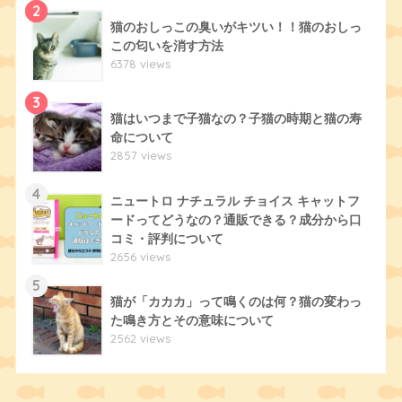
2
猫のおしっこの臭いがキツい！！猫のおしっ
この匂いを消す方法
6378 views
3
猫はいつまで子猫なの？子猫の時期と猫の寿
命について
2857 views
4
ニュートロ ナチュラル チョイス キャットフ
ードってどうなの？通販できる？成分から口
コミ・評判について
2656 views
5
猫が「カカカ」って鳴くのは何？猫の変わっ
た鳴き方とその意味について
2562 views