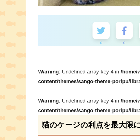
0
0
Warning
: Undefined array key 4 in
/home/w
content/themes/sango-theme-poripu/libr
Warning
: Undefined array key 4 in
/home/w
content/themes/sango-theme-poripu/libr
猫のケージの利点を最大限