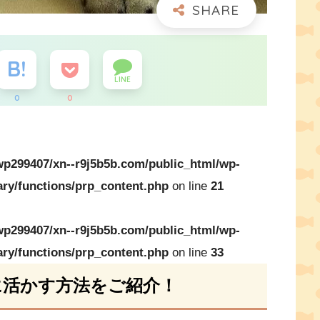
LINE
0
0
p299407/xn--r9j5b5b.com/public_html/wp-
ary/functions/prp_content.php
on line
21
p299407/xn--r9j5b5b.com/public_html/wp-
ary/functions/prp_content.php
on line
33
に活かす方法をご紹介！